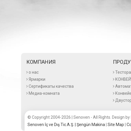
Sorry, but the page y
КОМПАНИЯ
ПРОД
о нас
Тестор
The N
феврал
Ярмарки
КОНВЕЙ
26.02.
Сертификаты качества
Автомат
Медиа-комната
Конвей
Двустор
© Copyright 2004-2026 | Senoven - All Rights. Design by
Senoven İç ve Dış Tic.A.Ş. | Şengün Makina
|
Site Map
|
Co