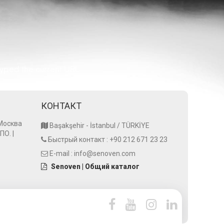
typed the current URL.
КОНТАКТ
 Москва
44.Италия - 17-21 октября 2025 г.
Hostech by Tusid
Başakşehir - İstanbul / TÜRKİYE
ПО. |
Участие в выставке в Милане |
Стамбул — участ
Быстрый контакт :
+90 212 671 23 23
13.10.2025
27.05.2025
E-mail :
info@senoven.com
Senoven | Общий каталог