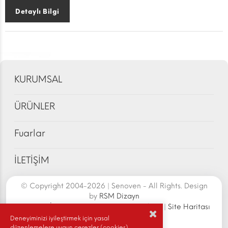
Detaylı Bilgi
KURUMSAL
ÜRÜNLER
Fuarlar
İLETİŞİM
© Copyright 2004-2026 | Senoven - All Rights. Design
by
RSM Dizayn
Senoven İç ve Dış Tic.A.Ş. | Şengün Makina
|
Site Haritası
|
Gizlilik Politikası
|
Deneyiminizi iyileştirmek için yasal
düzenlemelere uygun çerezler (cookies)