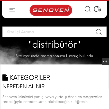
"distribütör"
Site içerisinde arama sonucu
1
sonuç bulundu.
KATEGORİLER
NEREDEN ALINIR
Senoven ürünlerini yurtiçi veya yurtdışı önerilen mağazalar
aracılığıyla nereden satın alabileceğinizi öğrenin.