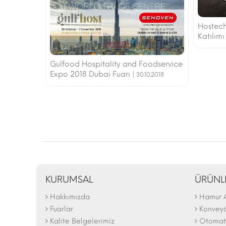
Hostech
Katılımı
Gulfood Hospitality and Foodservice
Expo 2018 Dubai Fuarı |
30.10.2018
KURUMSAL
ÜRÜNL
Hakkımızda
Hamur 
The N
2025 F
Fuarlar
Konveyör
Kalite Belgelerimiz
Otomati