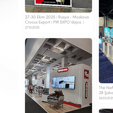
27-30 Ekim 2025 | Rusya - Moskova
Crocus Export | PIR EXPO'dayız. |
27.10.2025
The Naf
28 Şubat
26.02.202