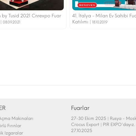
 by Tusid 2021 Cnrexpo Fuar
41. İtalya - Milan Ev Sahibi Fu
 |
Katılımı |
08.09.2021
18.10.2019
ER
Fuarlar
Açma Makinaları
afem Show - Atlanta 26-28 Şubat
27-30 Ekim 2025 | Rusya - Mos
uarı Katılımı | 26.02.2025
Crocus Export | PIR EXPO'dayız. 
lü Fırınlar
27.10.2025
k Izgaralar