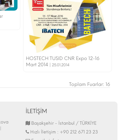
ar
HOSTECH TUSID CNR Expo 12-16
Mart 2014 |
25.01.2014
Toplam Fuarlar: 16
İLETİŞİM
kova
44.İtalya - HostMilano 17-21 Ekim 2025
Hostech by Tusi
Başakşehir - İstanbul / TÜRKİYE
|
Fuarı Katılımı | 13.10.2025
İstanbul - Tüyap 
Hızlı İletişim :
+90 212 671 23 23
27.05.2025