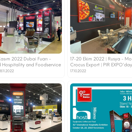
Kasım 2022 Dubai Fuarı -
17-20 Ekim 2022 | Rusya - M
 Hospitality and Foodservice
Crocus Export | PIR EXPO'dayı
8.11.2022
17.10.2022