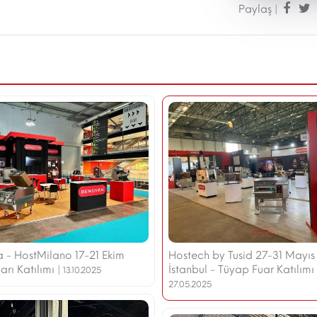
Paylaş |
ya - HostMilano 17-21 Ekim
Hostech by Tusid 27-31 Mayı
rı Katılımı |
İstanbul - Tüyap Fuar Katılımı 
13.10.2025
27.05.2025