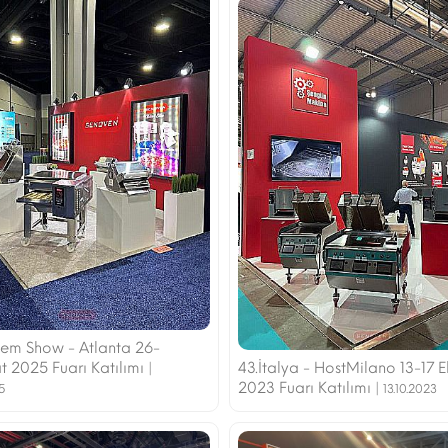
em Show - Atlanta 26-
 2025 Fuarı Katılımı |
43.İtalya - HostMilano 13-17 
2023 Fuarı Katılımı |
5
13.10.2023