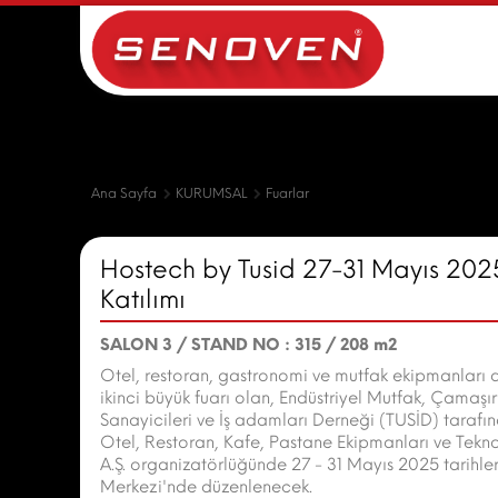
Ana Sayfa
KURUMSAL
Fuarlar
Hostech by Tusid 27-31 Mayıs 2025
Katılımı
SALON 3 / STAND NO : 315 / 208 m2
Otel, restoran, gastronomi ve mutfak ekipmanları a
ikinci büyük fuarı olan, Endüstriyel Mutfak, Çamaşı
Sanayicileri ve İş adamları Derneği (TUSİD) tara
Otel, Restoran, Kafe, Pastane Ekipmanları ve Tekno
A.Ş. organizatörlüğünde 27 - 31 Mayıs 2025 tarihl
Merkezi'nde düzenlenecek.