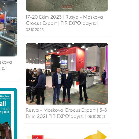
17-20 Ekim 2023 | Rusya - Moskova
Crocus Export | PIR EXPO'dayız. |
03.10.2023
oskova
z. |
Rusya - Moskova Crocus Export | 5-8
Ekim 2021 PIR EXPO'dayız. |
05.10.2021