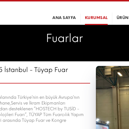
ANA SAYFA
KURUMSAL
ÜRÜN
Fuarlar
 İstanbul - Tüyap Fuar
lanında Türkiye’nin en büyük Avrupa’nın
rhane,Servis ve İkram Ekipmanları
fından desteklenen “HOSTECH by TUSİD -
lojileri Fuarı”, TÜYAP Tüm Fuarcılık Yapım
eri arasında Tüyap Fuar ve Kongre