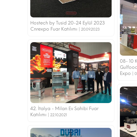
Hostech by Tusid 20-24 Eylül 2023
Cnrexpo Fuar Katılımı |
20.09.2023
08- 10 
Gulfood
Expo |
0
42. İtalya - Milan Ev Sahibi Fuar
Katılımı |
22.10.2021