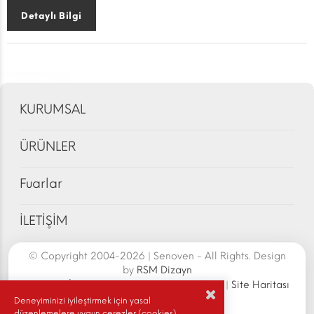
Detaylı Bilgi
KURUMSAL
ÜRÜNLER
Fuarlar
İLETİŞİM
© Copyright 2004-2026 | Senoven - All Rights. Design
by
RSM Dizayn
Senoven İç ve Dış Tic.A.Ş. | Şengün Makina
|
Site Haritası
|
Gizlilik Politikası
|
Deneyiminizi iyileştirmek için yasal
düzenlemelere uygun çerezler (cookies)