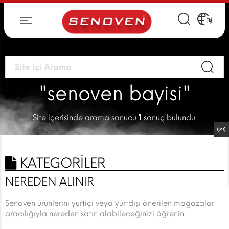
"senoven bayisi"
Site içerisinde arama sonucu
1
sonuç bulundu.
KATEGORİLER
NEREDEN ALINIR
Senoven ürünlerini yurtiçi veya yurtdışı önerilen mağazalar
aracılığıyla nereden satın alabileceğinizi öğrenin.