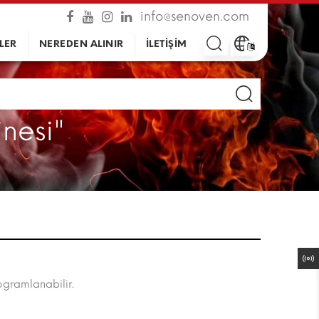
info@senoven.com
LER
NEREDEN ALINIR
İLETİŞİM
nesi"
ogramlanabilir.