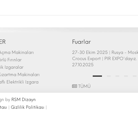
ER
Fuarlar
Açma Makinaları
afem Show - Atlanta 26-28 Şubat
27-30 Ekim 2025 | Rusya - Mos
uarı Katılımı | 26.02.2025
Crocus Export | PIR EXPO'dayız. 
lü Fırınlar
27.10.2025
k Izgaralar
ızartma Makinaları
aflı Elektrikli Izgara
TÜMÜ
ign by
RSM Dizayn
tası
|
Gizlilik Politikası
|