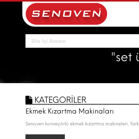
"set
KATEGORİLER
Ekmek Kızartma Makinaları
Senoven konveyörlü ekmek kızartma makineleri, farklı