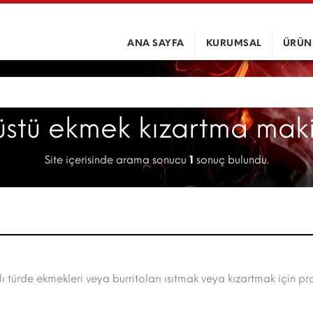
ANA SAYFA
KURUMSAL
ÜRÜN
 üstü ekmek kızartma maki
Site içerisinde arama sonucu
1
sonuç bulundu.
 türde ekmekleri veya burritoları ısıtmak veya kızartmak için pr