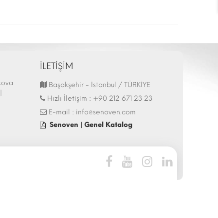
İLETİŞİM
kova
44.İtalya - HostMilano 17-21 Ekim 2025
Hostech by Tusi
Başakşehir - İstanbul / TÜRKİYE
|
Fuarı Katılımı | 13.10.2025
İstanbul - Tüyap 
Hızlı İletişim :
+90 212 671 23 23
27.05.2025
E-mail :
info@senoven.com
Senoven | Genel Katalog