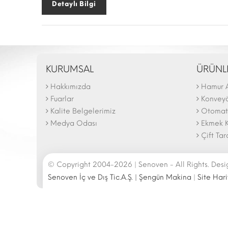
Detaylı Bilgi
KURUMSAL
ÜRÜNL
Hakkımızda
Hamur 
The N
2025 F
Fuarlar
Konveyör
Kalite Belgelerimiz
Otomati
Medya Odası
Ekmek K
Çift Tar
© Copyright 2004-2026 | Senoven - All Rights. Des
Senoven İç ve Dış Tic.A.Ş. | Şengün Makina
|
Site Hari