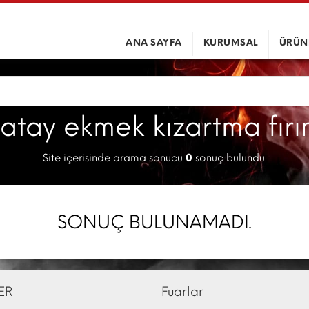
ANA SAYFA
KURUMSAL
ÜRÜN
yatay ekmek kızartma fırın
Site içerisinde arama sonucu
0
sonuç bulundu.
SONUÇ BULUNAMADI.
ER
Fuarlar