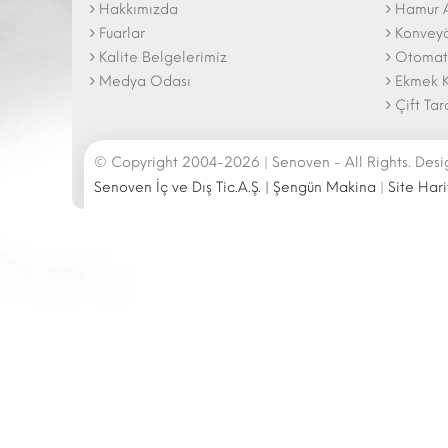
Hakkımızda
Hamur 
The N
2025 F
Fuarlar
Konveyör
Kalite Belgelerimiz
Otomati
Medya Odası
Ekmek K
Çift Tar
© Copyright 2004-2026 | Senoven - All Rights. Des
Senoven İç ve Dış Tic.A.Ş. | Şengün Makina
|
Site Hari