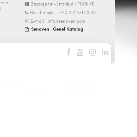
kova
44.İtalya - HostMilano 17-21 Ekim 2025
Hostech by Tusi
Başakşehir - İstanbul / TÜRKİYE
|
Fuarı Katılımı | 13.10.2025
İstanbul - Tüyap 
Hızlı İletişim :
+90 212 671 23 23
27.05.2025
E-mail :
info@senoven.com
Senoven | Genel Katalog