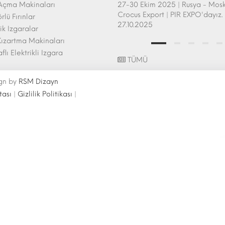
Açma Makinaları
afem Show - Atlanta 26-28 Şubat
27-30 Ekim 2025 | Rusya - Mos
uarı Katılımı | 26.02.2025
Crocus Export | PIR EXPO'dayız. 
lü Fırınlar
27.10.2025
k Izgaralar
ızartma Makinaları
aflı Elektrikli Izgara
TÜMÜ
ign by
RSM Dizayn
tası
|
Gizlilik Politikası
|