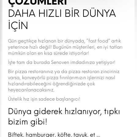
ÇÖZÜMLERİ
DAHA HIZLI BİR DÜNYA
İÇİN
Gün geçtikçe hızlanan bir dünyada, “fast food” artık
yeterince hızlı değil! Bugünün müşterileri, en iyi tatları
mümkün olan en kısa sürede istiyorlar!
İşte tam da burada Senoven imdadınıza yetişiyor!
Bir pizza restoranınız ya da pizza restoran zinciriniz
varsa, konveyörlü pizza fırınlarımızın işlerinizi nasıl
hızlandırabileceğini öğrendiğinizde çok
heyecanlanacaksınız.
Üstelik hız işin sadece başlangıcı!
Dünya giderek hızlanıyor, tıpkı
bizim gibi!
Biftek, hamburger, köfte, tavuk, et ...