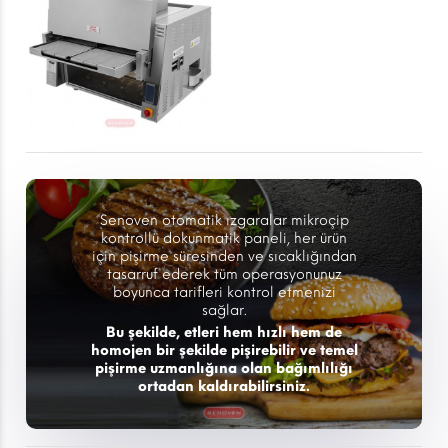
Senoven otomatik ızgaralar mikroçip
kontrollü dokunmatik paneli, her ürün
için pişirme süresinden ve sıcaklığından
tasarruf ederek tüm operasyonunuz
boyunca tarifleri kontrol etmenizi
sağlar.
Bu şekilde, etleri hem hızlı hem de
homojen bir şekilde pişirebilir ve temel
pişirme uzmanlığına olan bağımlılığı
ortadan kaldırabilirsiniz.