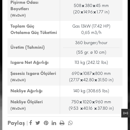
Pişirme Odası
508
x
380
x
45 mm
Boyutları
(20
x
14.96
x
1.77 in)
(WxDxH)
Toplam Güç
Gas 13kW (17.42 HP)
Ortalama Güç Tüketimi
0,65 m3/h
360 burger/hour
Üretim (Tahmini)
(55 gr. ø 10 cm)
Izgara Net Ağırlığı
113 kg (242.12 lbs)
Şasesiz Izgara Ölçüleri
690
x
1087
x
800 mm
(27.17
x
42.80
x
31.50 in)
(WxDxH)
Nakliye Ağırlığı
140 kg (308.65 lbs)
Nakliye Ölçüleri
750
x
1020
x
960 mm
(9.53
x
40.16
x
37.80 in)
(WxDxH)
Paylaş
|