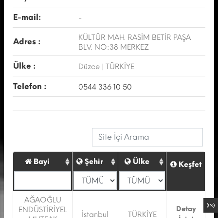
E-mail:
-
KÜLTÜR MAH. RASİM BETİR PAŞA
Adres :
BLV. NO:38 MERKEZ
Ülke :
Düzce | TÜRKİYE
Telefon :
0544 336 10 50
Bayi
Şehir
Ülke
Keşfet
AĞAOĞLU
Detay
ENDÜSTİRİYEL
İstanbul
TÜRKİYE