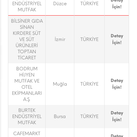
Detay
ENDÜSTRİYEL
Düzce
TÜRKİYE
İçin!
MUTFAK
BİLSİNER GIDA
SİNAN
KIRDERE SÜT
Detay
VE SÜT
İzmir
TÜRKİYE
İçin!
ÜRÜNLERİ
TOPTAN
TİCARET
BODRUM
HİJYEN
Detay
MUTFAK VE
Muğla
TÜRKİYE
OTEL
İçin!
EKİPMANLARI
A.Ş.
BURTEK
Detay
ENDÜSTRİYEL
Bursa
TÜRKİYE
İçin!
MUTFAK
CAFEMARKT
Detay