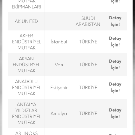
MUTFAK
İçin!
EKİPMANLARI
Detay
SUUDİ
AK UNITED
ARABİSTAN
İçin!
AKFER
Detay
ENDÜSTRİYEL
İstanbul
TÜRKİYE
İçin!
MUTFAK
AKSAN
Detay
ENDÜSTRYEL
Van
TÜRKİYE
İçin!
MUTFAK
ANADOLU
Detay
ENDÜSTRİYEL
Eskişehir
TÜRKİYE
İçin!
MUTFAK
ANTALYA
Detay
YILDIZLAR
Antalya
TÜRKİYE
ENDÜSTRİYEL
İçin!
MUTFAK
ARLİNOKS