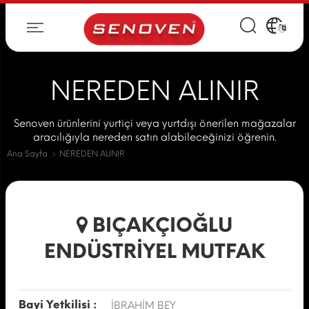
NEREDEN ALINIR
Senoven ürünlerini yurtiçi veya yurtdışı önerilen mağazalar
aracılığıyla nereden satın alabileceğinizi öğrenin.
Ana Sayfa
NEREDEN ALINIR
BIÇAKÇIOĞLU
ENDÜSTRİYEL MUTFAK
Bayi Yetkilisi :
İBRAHİM BEY