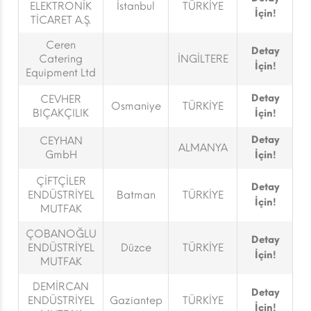
ELEKTRONİK
İstanbul
TÜRKİYE
İçin!
TİCARET A.Ş.
Ceren
Detay
Catering
İNGİLTERE
İçin!
Equipment Ltd
Detay
CEVHER
Osmaniye
TÜRKİYE
BIÇAKÇILIK
İçin!
Detay
CEYHAN
ALMANYA
GmbH
İçin!
ÇİFTÇİLER
Detay
ENDÜSTRİYEL
Batman
TÜRKİYE
İçin!
MUTFAK
ÇOBANOĞLU
Detay
ENDÜSTRİYEL
Düzce
TÜRKİYE
İçin!
MUTFAK
DEMİRCAN
Detay
ENDÜSTRİYEL
Gaziantep
TÜRKİYE
İçin!