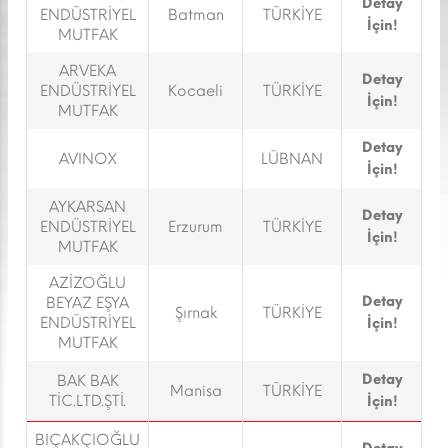
Detay
ENDÜSTRİYEL
Batman
TÜRKİYE
İçin!
MUTFAK
ARVEKA
Detay
ENDÜSTRİYEL
Kocaeli
TÜRKİYE
İçin!
MUTFAK
Detay
AVINOX
LÜBNAN
İçin!
AYKARSAN
Detay
ENDÜSTRİYEL
Erzurum
TÜRKİYE
İçin!
MUTFAK
AZİZOĞLU
Detay
BEYAZ EŞYA
Şırnak
TÜRKİYE
ENDÜSTRİYEL
İçin!
MUTFAK
Detay
BAK BAK
Manisa
TÜRKİYE
TİC.LTD.ŞTİ.
İçin!
BIÇAKÇIOĞLU