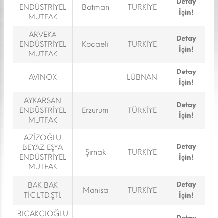
Detay
ENDÜSTRİYEL
Batman
TÜRKİYE
İçin!
MUTFAK
ARVEKA
Detay
ENDÜSTRİYEL
Kocaeli
TÜRKİYE
İçin!
MUTFAK
Detay
AVINOX
LÜBNAN
İçin!
AYKARSAN
Detay
ENDÜSTRİYEL
Erzurum
TÜRKİYE
İçin!
MUTFAK
AZİZOĞLU
Detay
BEYAZ EŞYA
Şırnak
TÜRKİYE
ENDÜSTRİYEL
İçin!
MUTFAK
Detay
BAK BAK
Manisa
TÜRKİYE
TİC.LTD.ŞTİ.
İçin!
BIÇAKÇIOĞLU
Detay