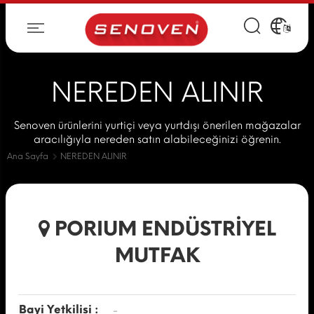
NEREDEN ALINIR
Senoven ürünlerini yurtiçi veya yurtdışı önerilen mağazalar
aracılığıyla nereden satın alabileceğinizi öğrenin.
Ana Sayfa
NEREDEN ALINIR
PORIUM ENDÜSTRİYEL
MUTFAK
Bayi Yetkilisi :
-