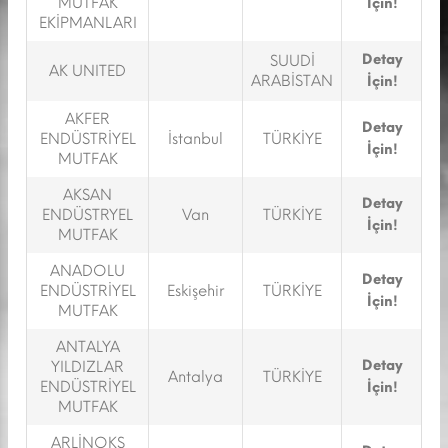
MUTFAK
İçin!
EKİPMANLARI
Detay
SUUDİ
AK UNITED
ARABİSTAN
İçin!
AKFER
Detay
ENDÜSTRİYEL
İstanbul
TÜRKİYE
İçin!
MUTFAK
AKSAN
Detay
ENDÜSTRYEL
Van
TÜRKİYE
İçin!
MUTFAK
ANADOLU
Detay
ENDÜSTRİYEL
Eskişehir
TÜRKİYE
İçin!
MUTFAK
ANTALYA
Detay
YILDIZLAR
Antalya
TÜRKİYE
ENDÜSTRİYEL
İçin!
MUTFAK
ARLİNOKS