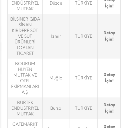
ENDÜSTRİYEL
Düzce
TÜRKİYE
İçin!
MUTFAK
BİLSİNER GIDA
SİNAN
KIRDERE SÜT
Detay
VE SÜT
İzmir
TÜRKİYE
İçin!
ÜRÜNLERİ
TOPTAN
TİCARET
BODRUM
HİJYEN
Detay
MUTFAK VE
Muğla
TÜRKİYE
OTEL
İçin!
EKİPMANLARI
A.Ş.
BURTEK
Detay
ENDÜSTRİYEL
Bursa
TÜRKİYE
İçin!
MUTFAK
CAFEMARKT
Detay