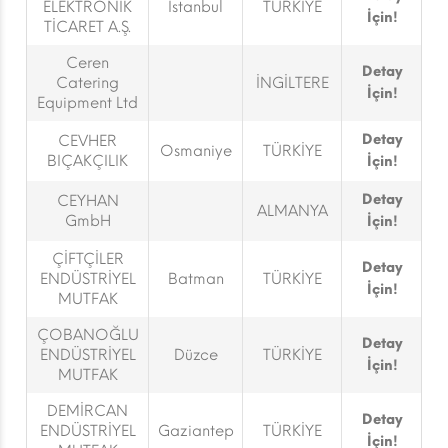
ELEKTRONİK
İstanbul
TÜRKİYE
İçin!
TİCARET A.Ş.
Ceren
Detay
Catering
İNGİLTERE
İçin!
Equipment Ltd
Detay
CEVHER
Osmaniye
TÜRKİYE
BIÇAKÇILIK
İçin!
Detay
CEYHAN
ALMANYA
GmbH
İçin!
ÇİFTÇİLER
Detay
ENDÜSTRİYEL
Batman
TÜRKİYE
İçin!
MUTFAK
ÇOBANOĞLU
Detay
ENDÜSTRİYEL
Düzce
TÜRKİYE
İçin!
MUTFAK
DEMİRCAN
Detay
ENDÜSTRİYEL
Gaziantep
TÜRKİYE
İçin!