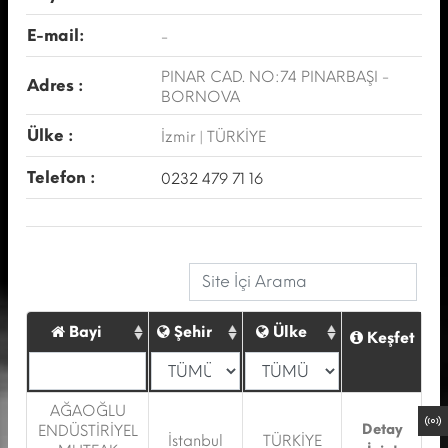
E-mail:
-
PINAR CAD. NO:74 PINARBAŞI -
Adres :
BORNOVA
Ülke :
İzmir | TÜRKİYE
Telefon :
0232 479 71 16
Bayi
Şehir
Ülke
Keşfet
AĞAOĞLU
Detay
ENDÜSTİRİYEL
İstanbul
TÜRKİYE