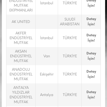
Detay
ENDÜSTİRİYEL
İstanbul
TÜRKİYE
MUTFAK
İçin!
EKİPMANLARI
Detay
SUUDİ
AK UNITED
ARABİSTAN
İçin!
AKFER
Detay
ENDÜSTRİYEL
İstanbul
TÜRKİYE
İçin!
MUTFAK
AKSAN
Detay
ENDÜSTRYEL
Van
TÜRKİYE
İçin!
MUTFAK
ANADOLU
Detay
ENDÜSTRİYEL
Eskişehir
TÜRKİYE
İçin!
MUTFAK
ANTALYA
Detay
YILDIZLAR
Antalya
TÜRKİYE
ENDÜSTRİYEL
İçin!
MUTFAK