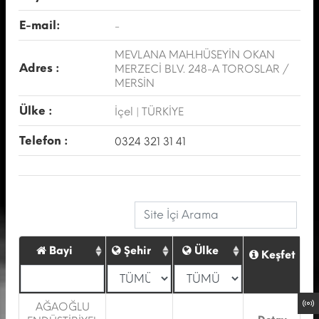
E-mail:
-
MEVLANA MAH.HÜSEYİN OKAN
Adres :
MERZECİ BLV. 248-A TOROSLAR /
MERSİN
Ülke :
İçel | TÜRKİYE
Telefon :
0324 321 31 41
Bayi
Şehir
Ülke
Keşfet
AĞAOĞLU