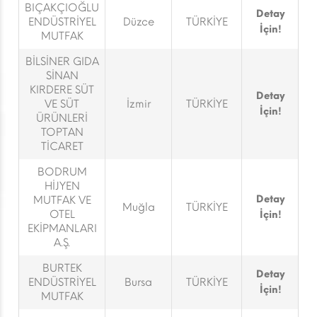
BIÇAKÇIOĞLU
Detay
ENDÜSTRİYEL
Düzce
TÜRKİYE
İçin!
MUTFAK
BİLSİNER GIDA
SİNAN
KIRDERE SÜT
Detay
VE SÜT
İzmir
TÜRKİYE
İçin!
ÜRÜNLERİ
TOPTAN
TİCARET
BODRUM
HİJYEN
Detay
MUTFAK VE
Muğla
TÜRKİYE
OTEL
İçin!
EKİPMANLARI
A.Ş.
BURTEK
Detay
ENDÜSTRİYEL
Bursa
TÜRKİYE
İçin!
MUTFAK