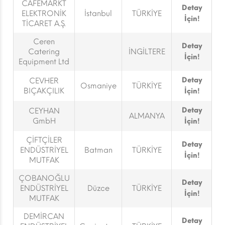
CAFEMARKT
Detay
ELEKTRONİK
İstanbul
TÜRKİYE
İçin!
TİCARET A.Ş.
Ceren
Detay
Catering
İNGİLTERE
İçin!
Equipment Ltd
Detay
CEVHER
Osmaniye
TÜRKİYE
BIÇAKÇILIK
İçin!
Detay
CEYHAN
ALMANYA
GmbH
İçin!
ÇİFTÇİLER
Detay
ENDÜSTRİYEL
Batman
TÜRKİYE
İçin!
MUTFAK
ÇOBANOĞLU
Detay
ENDÜSTRİYEL
Düzce
TÜRKİYE
İçin!
MUTFAK
DEMİRCAN
Detay