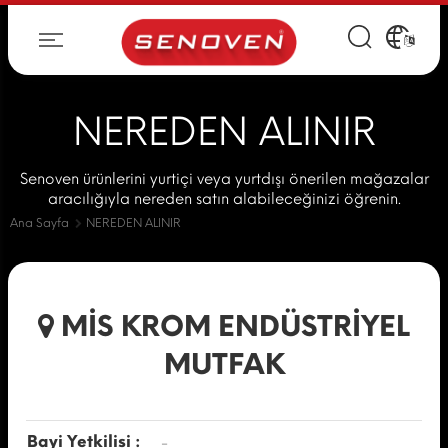
NEREDEN ALINIR
Senoven ürünlerini yurtiçi veya yurtdışı önerilen mağazalar
aracılığıyla nereden satın alabileceğinizi öğrenin.
Ana Sayfa
NEREDEN ALINIR
MİS KROM ENDÜSTRİYEL
MUTFAK
Bayi Yetkilisi :
-