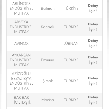
ARLİNOKS
Detay
ENDÜSTRİYEL
Batman
TÜRKİYE
İçin!
MUTFAK
ARVEKA
Detay
ENDÜSTRİYEL
Kocaeli
TÜRKİYE
İçin!
MUTFAK
Detay
AVINOX
LÜBNAN
İçin!
AYKARSAN
Detay
ENDÜSTRİYEL
Erzurum
TÜRKİYE
İçin!
MUTFAK
AZİZOĞLU
Detay
BEYAZ EŞYA
Şırnak
TÜRKİYE
ENDÜSTRİYEL
İçin!
MUTFAK
Detay
BAK BAK
Manisa
TÜRKİYE
TİC.LTD.ŞTİ.
İçin!