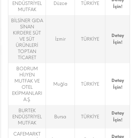
ENDÜSTRİYEL
Düzce
TÜRKİYE
İçin!
MUTFAK
BİLSİNER GIDA
SİNAN
KIRDERE SÜT
Detay
VE SÜT
İzmir
TÜRKİYE
İçin!
ÜRÜNLERİ
TOPTAN
TİCARET
BODRUM
HİJYEN
Detay
MUTFAK VE
Muğla
TÜRKİYE
OTEL
İçin!
EKİPMANLARI
A.Ş.
BURTEK
Detay
ENDÜSTRİYEL
Bursa
TÜRKİYE
İçin!
MUTFAK
CAFEMARKT
Detay