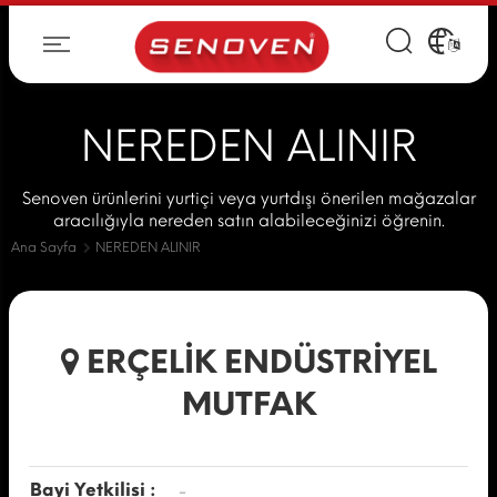
NEREDEN ALINIR
Senoven ürünlerini yurtiçi veya yurtdışı önerilen mağazalar
aracılığıyla nereden satın alabileceğinizi öğrenin.
Ana Sayfa
NEREDEN ALINIR
ERÇELİK ENDÜSTRİYEL
MUTFAK
Bayi Yetkilisi :
-