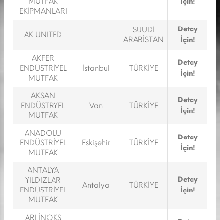
MUTFAK
İçin!
EKİPMANLARI
Detay
SUUDİ
AK UNITED
ARABİSTAN
İçin!
AKFER
Detay
ENDÜSTRİYEL
İstanbul
TÜRKİYE
İçin!
MUTFAK
AKSAN
Detay
ENDÜSTRYEL
Van
TÜRKİYE
İçin!
MUTFAK
ANADOLU
Detay
ENDÜSTRİYEL
Eskişehir
TÜRKİYE
İçin!
MUTFAK
ANTALYA
Detay
YILDIZLAR
Antalya
TÜRKİYE
ENDÜSTRİYEL
İçin!
MUTFAK
ARLİNOKS