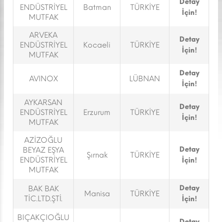
Detay
ENDÜSTRİYEL
Batman
TÜRKİYE
İçin!
MUTFAK
ARVEKA
Detay
ENDÜSTRİYEL
Kocaeli
TÜRKİYE
İçin!
MUTFAK
Detay
AVINOX
LÜBNAN
İçin!
AYKARSAN
Detay
ENDÜSTRİYEL
Erzurum
TÜRKİYE
İçin!
MUTFAK
AZİZOĞLU
Detay
BEYAZ EŞYA
Şırnak
TÜRKİYE
ENDÜSTRİYEL
İçin!
MUTFAK
Detay
BAK BAK
Manisa
TÜRKİYE
TİC.LTD.ŞTİ.
İçin!
BIÇAKÇIOĞLU
Detay