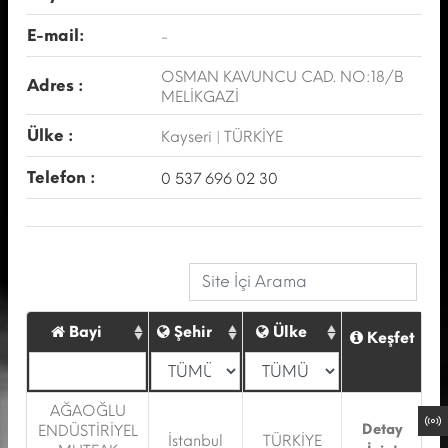
E-mail:
-
OSMAN KAVUNCU CAD. NO:18/B
Adres :
MELİKGAZİ
Ülke :
Kayseri | TÜRKİYE
Telefon :
0 537 696 02 30
Bayi
Şehir
Ülke
Keşfet
AĞAOĞLU
Detay
ENDÜSTİRİYEL
İstanbul
TÜRKİYE