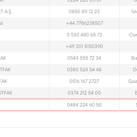
AK
0224 220 05 01
B
 A.Ş.
0850 811 12 23
İs
td
+44 7786238507
0 535 480 65 73
Osm
+49 201 8150390
FAK
0543 555 72 34
Ba
TFAK
0380 524 54 48
D
FAK
0516 167 2727
Gaz
UTFAK
0374 212 54 00
0484 224 60 50