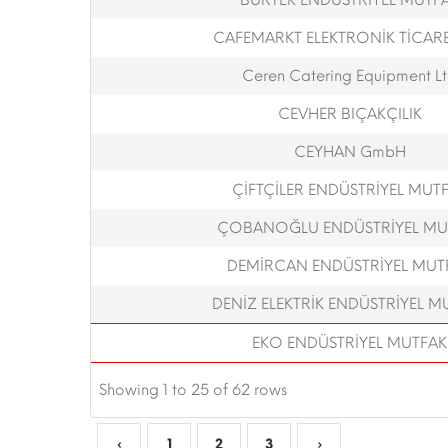
BURTEK ENDÜSTRİYEL MUTF
CAFEMARKT ELEKTRONİK TİCARET
Ceren Catering Equipment L
CEVHER BIÇAKÇILIK
CEYHAN GmbH
ÇİFTÇİLER ENDÜSTRİYEL MUT
ÇOBANOĞLU ENDÜSTRİYEL MU
DEMİRCAN ENDÜSTRİYEL MUT
DENİZ ELEKTRİK ENDÜSTRİYEL M
EKO ENDÜSTRİYEL MUTFAK
Showing 1 to 25 of 62 rows
‹
1
2
3
›