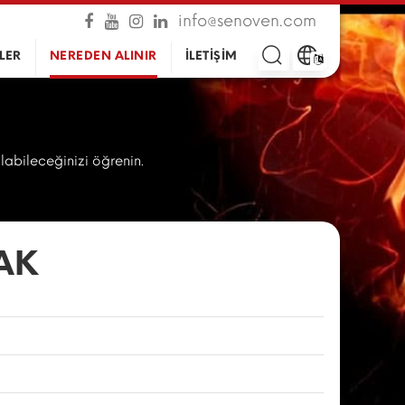
info@senoven.com
LER
NEREDEN ALINIR
İLETİŞİM
alabileceğinizi öğrenin.
AK