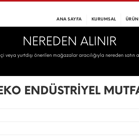
ANA SAYFA
KURUMSAL
ÜRÜN
NEREDEN ALINIR
içi veya yurtdışı önerilen mağazalar aracılığıyla nereden satın 
EKO ENDÜSTRİYEL MUTF