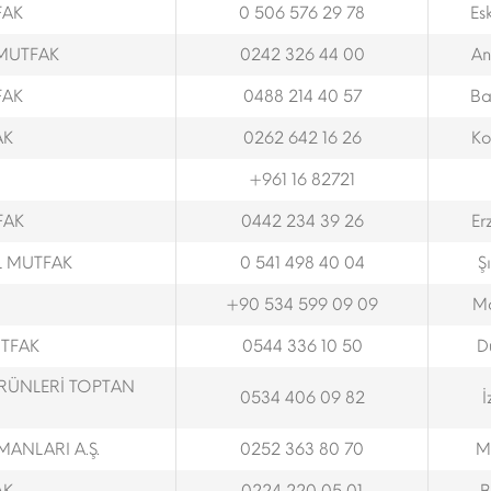
FAK
0 506 576 29 78
Esk
 MUTFAK
0242 326 44 00
An
FAK
0488 214 40 57
Ba
AK
0262 642 16 26
Ko
+961 16 82721
FAK
0442 234 39 26
Er
L MUTFAK
0 541 498 40 04
Ş
+90 534 599 09 09
M
UTFAK
0544 336 10 50
D
ÜRÜNLERİ TOPTAN
0534 406 09 82
İ
ANLARI A.Ş.
0252 363 80 70
M