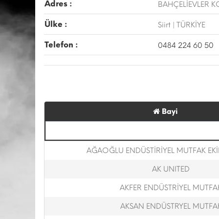
Adres :
BAHÇELİEVLER K
Ülke :
Siirt | TÜRKİYE
Telefon :
0484 224 60 50
Bayi
AĞAOĞLU ENDÜSTİRİYEL MUTFAK EK
AK UNITED
AKFER ENDÜSTRİYEL MUTFA
AKSAN ENDÜSTRYEL MUTFA