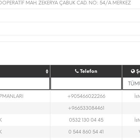
OOPERATİF MAH. ZEKERYA ÇABUK CAD. NO: 54/A MERKEZ
Telefon
Ş
İPMANLARI
+905466022266
İs
+966533084461
K
0532 130 04 45
İs
K
0 544 860 54 41