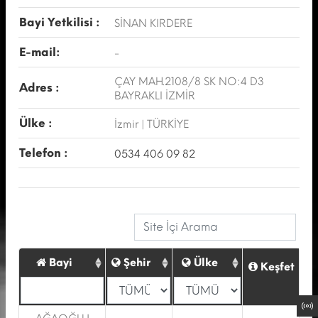
Bayi Yetkilisi :
SİNAN KIRDERE
E-mail:
-
ÇAY MAH.2108/8 SK NO:4 D3
Adres :
BAYRAKLI İZMİR
Ülke :
İzmir | TÜRKİYE
Telefon :
0534 406 09 82
Bayi
Şehir
Ülke
Keşfet