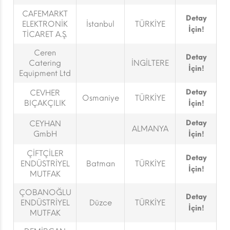
CAFEMARKT
Detay
ELEKTRONİK
İstanbul
TÜRKİYE
İçin!
TİCARET A.Ş.
Ceren
Detay
Catering
İNGİLTERE
İçin!
Equipment Ltd
Detay
CEVHER
Osmaniye
TÜRKİYE
BIÇAKÇILIK
İçin!
Detay
CEYHAN
ALMANYA
GmbH
İçin!
ÇİFTÇİLER
Detay
ENDÜSTRİYEL
Batman
TÜRKİYE
İçin!
MUTFAK
ÇOBANOĞLU
Detay
ENDÜSTRİYEL
Düzce
TÜRKİYE
İçin!
MUTFAK