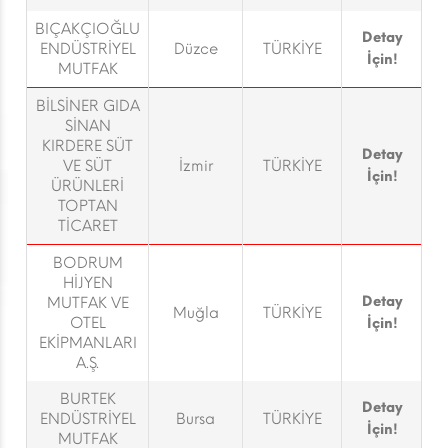
BIÇAKÇIOĞLU
Detay
ENDÜSTRİYEL
Düzce
TÜRKİYE
İçin!
MUTFAK
BİLSİNER GIDA
SİNAN
KIRDERE SÜT
Detay
VE SÜT
İzmir
TÜRKİYE
İçin!
ÜRÜNLERİ
TOPTAN
TİCARET
BODRUM
HİJYEN
Detay
MUTFAK VE
Muğla
TÜRKİYE
OTEL
İçin!
EKİPMANLARI
A.Ş.
BURTEK
Detay
ENDÜSTRİYEL
Bursa
TÜRKİYE
İçin!
MUTFAK