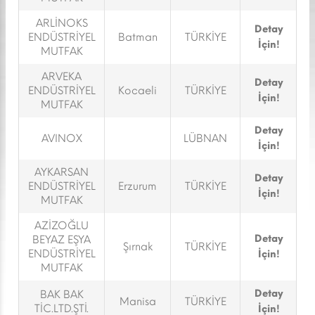
ARLİNOKS
Detay
ENDÜSTRİYEL
Batman
TÜRKİYE
İçin!
MUTFAK
ARVEKA
Detay
ENDÜSTRİYEL
Kocaeli
TÜRKİYE
İçin!
MUTFAK
Detay
AVINOX
LÜBNAN
İçin!
AYKARSAN
Detay
ENDÜSTRİYEL
Erzurum
TÜRKİYE
İçin!
MUTFAK
AZİZOĞLU
Detay
BEYAZ EŞYA
Şırnak
TÜRKİYE
ENDÜSTRİYEL
İçin!
MUTFAK
Detay
BAK BAK
Manisa
TÜRKİYE
TİC.LTD.ŞTİ.
İçin!