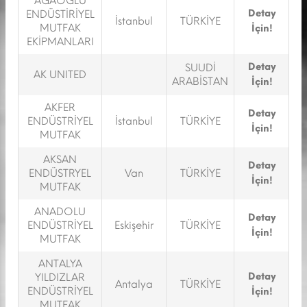
AĞAOĞLU
Detay
ENDÜSTİRİYEL
İstanbul
TÜRKİYE
MUTFAK
İçin!
EKİPMANLARI
Detay
SUUDİ
AK UNITED
ARABİSTAN
İçin!
AKFER
Detay
ENDÜSTRİYEL
İstanbul
TÜRKİYE
İçin!
MUTFAK
AKSAN
Detay
ENDÜSTRYEL
Van
TÜRKİYE
İçin!
MUTFAK
ANADOLU
Detay
ENDÜSTRİYEL
Eskişehir
TÜRKİYE
İçin!
MUTFAK
ANTALYA
Detay
YILDIZLAR
Antalya
TÜRKİYE
ENDÜSTRİYEL
İçin!
MUTFAK